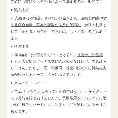
支給額も業績や人事評価によって決まるのが一般的です。
● 契約社員
✅ 支給される場合とされない場合がある。
雇用契約書や労
働条件通知書に賞与の記載があるか確認を
。会社の制度と
して「正社員と同条件」であれば、もらえる可能性もあり
ます。
● 派遣社員
✅ 基本的には支給されないことが多い。
派遣元（派遣会
社）との契約にボーナス支給の記載がなければ、支給はあ
りません
。ただし、同一労働同一賃金の観点から賞与の支
給が行われるケースも徐々に増えています。
● アルバイト・パート
✅ 支給されることは稀（でもゼロではない）。多くのケー
スで賞与支給はありませんが、
長期雇用やフルタイムに近
い勤務形態のパートには、制度として支給している会社も
あります。