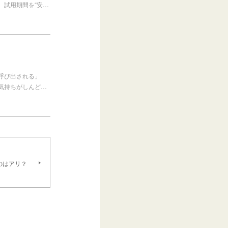
、試用期間を“安…
呼び出される」
気持ちがしんど…
のはアリ？