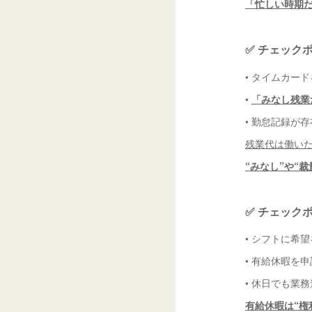
「忙しい時期
✅ チェック
• タイムカー
•
「みなし残業
• 勤怠記録が
残業代は働い
“みなし”や“
✅ チェック
• シフトに希
• 有給休暇を
• 休日でも業
有給休暇は“権