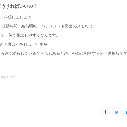
、どうすればいいの？
録」を残しましょう
E、出勤時間、給与明細、ハラスメント発言のメモなど。
とで、後で相談しやすくなります。
できる窓口があれば、活用を
ぐるみで隠蔽しているケースもあるため、外部に相談するのも選択肢で
人向け）
(
114
)