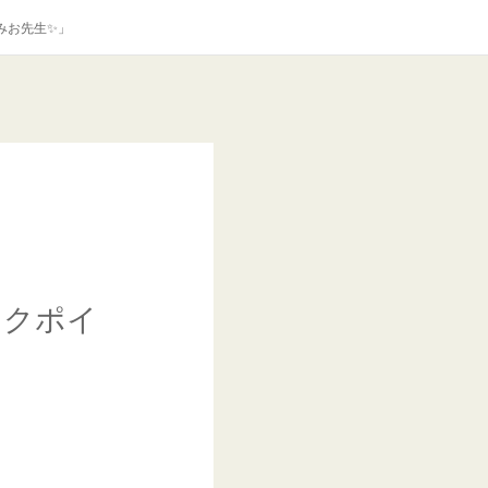
みお先生✨」
ックポイ