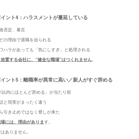
ポイント4：ハラスメントが蔓延している
人格否定、暴言
などの理由で退職を迫られる
パワハラがあっても「気にしすぎ」と処理される
放置する会社に、“健全な職場”はつくれません
。
ポイント5：離職率が異常に高い／新人がすぐ辞める
1年以内にほとんど辞める」が当たり前
た話と現実がまったく違う
たら引き止めではなく脅しが来た
職場には、理由がありま
す。
ではありません。