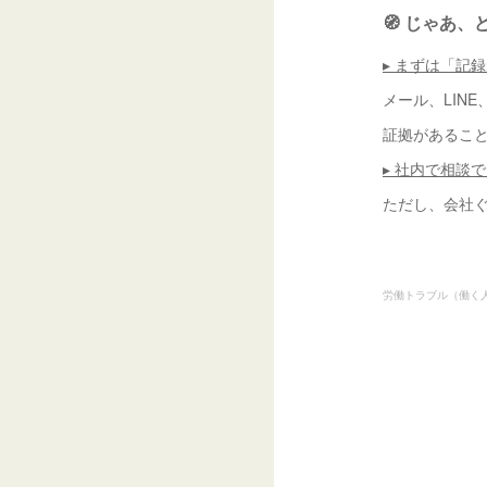
🧭 じゃあ
▸ まずは「記
メール、LIN
証拠があるこ
▸ 社内で相談
ただし、会社
労働トラブル（働く