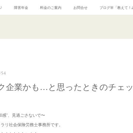
ジ
障害年金
料金のご案内
お問合せ
ブログ🌸「教えて！
:54
ク企業かも…と思ったときのチェ
和感”、見過ごさないで〜
クラリ社会保険労務士事務所です。