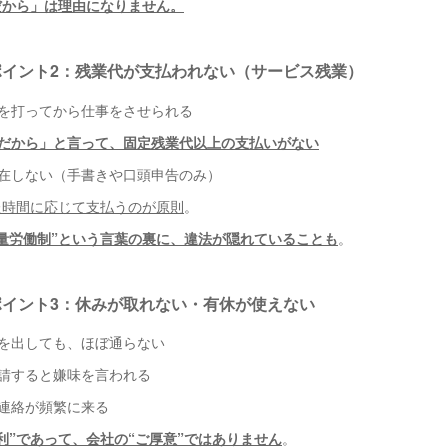
だから」は理由になりません。
ポイント2：残業代が支払われない（サービス残業）
ドを打ってから仕事をさせられる
だから」と言って、固定残業代以上の支払いがない
存在しない（手書きや口頭申告のみ）
た時間に応じて支払うのが原則
。
裁量労働制”という言葉の裏に、違法が隠れていることも
。
ポイント3：休みが取れない・有休が使えない
望を出しても、ほぼ通らない
申請すると嫌味を言われる
務連絡が頻繁に来る
利”であって、会社の“ご厚意”ではありません
。