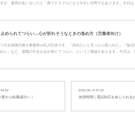
すが、運用があいまいだと、後でトラブルになりやすい分野でもあります。今日は
き止められてつらい…心が折れそうなときの進め方（労働者向け）
リ社会保険労務士事務所の氏川巳央です。「辞めたいと言ったら怒られた」「毎日
れた」など、退職の引き止めが強くてつらい、というご相談があります。今日は、
 04:52
2025.06.10 07:00
企業から転職成功へ！
休憩時間に電話対応を命じられる