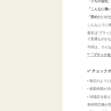
「うちの会社
「こんなに働
「辞めたいけ
こんなふうに
最近は“ブラッ
て普通なのかな
今回は、そん
**「ブラック
✅ チェック
• 毎日のよう
• 残業時間が
• 36協定を
長時間労働が