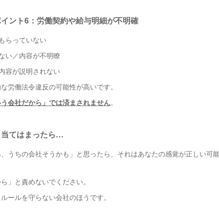
ポイント6：労働契約や給与明細が不明確
をもらっていない
出ない／内容が不明瞭
き内容が説明されない
的な労働法令違反の可能性が高いです。
いう会社だから」では済まされません
。
も当てはまったら…
あ、うちの会社そうかも」と思ったら、それはあなたの感覚が正しい可
から」と責めないでください。
、ルールを守らない会社のほうです。