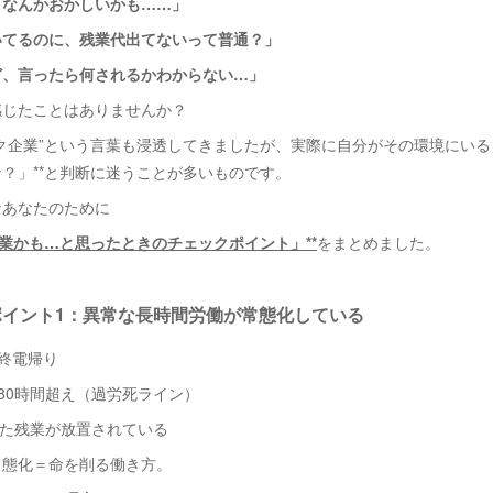
、なんかおかしいかも……」
いてるのに、残業代出てないって普通？」
ど、言ったら何されるかわからない…」
感じたことはありませんか？
ク企業”という言葉も浸透してきましたが、実際に自分がその環境にいると
？」**と判断に迷うことが多いものです。
なあなたのために
企業かも…と思ったときのチェックポイント」**
をまとめました。
ポイント1：異常な長時間労働が常態化している
に終電帰り
月80時間超え（過労死ライン）
超えた残業が放置されている
常態化＝命を削る働き方。