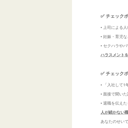
✅ チェック
• 上司による
• 妊娠・育児
• セクハラや
ハラスメントを
✅ チェック
• 「入社して
• 面接で聞い
• 退職を伝え
人が続かない
あなたのせい