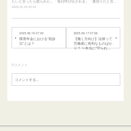
たいと言ったら怒られた」「毎日呼び出される」「裏切りだと言…
2026.02.03 00:24
2025.06.19 07:30
2025.06.17 07:56
障害年金における“初診
【働く方向け】法律って
日”とは？
労働者に有利なものばか
り？ 〜本当に“守られ…
0
コメント