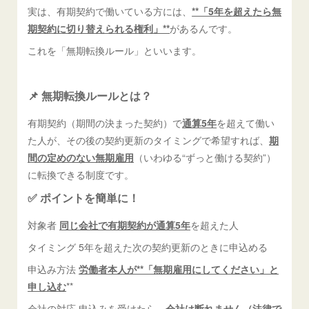
実は、有期契約で働いている方には、
**「5年を超えたら無
期契約に切り替えられる権利」**
があるんです。
これを「無期転換ルール」といいます。
📌 無期転換ルールとは？
有期契約（期間の決まった契約）で
通算5年
を超えて働い
た人が、その後の契約更新のタイミングで希望すれば、
期
間の定めのない無期雇用
（いわゆる“ずっと働ける契約”）
に転換できる制度です。
✅ ポイントを簡単に！
対象者
同じ会社で有期契約が通算5年
を超えた人
タイミング 5年を超えた次の契約更新のときに申込める
申込み方法
労働者本人が**「無期雇用にしてください」と
申し込む
**
会社の対応 申込みを受けたら、
会社は断れません（法律で