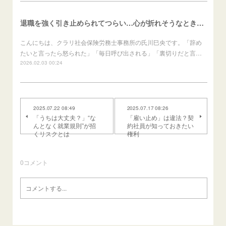
退職を強く引き止められてつらい…心が折れそうなときの進め方（労働者向け）
こんにちは、クラリ社会保険労務士事務所の氏川巳央です。「辞め
たいと言ったら怒られた」「毎日呼び出される」「裏切りだと言…
2026.02.03 00:24
2025.07.22 08:49
2025.07.17 08:26
「うちは大丈夫？」“な
「雇い止め」は違法？契
んとなく就業規則”が招
約社員が知っておきたい
くリスクとは
権利
0
コメント