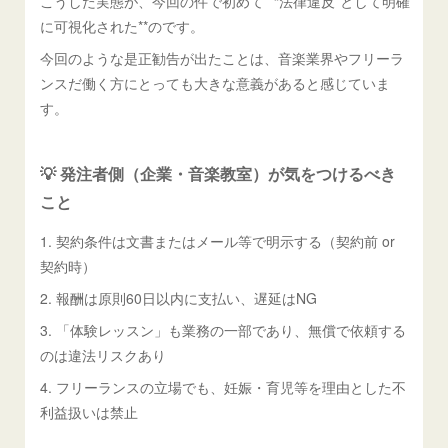
こうした実態が、今回の件で初めて**“法律違反”として明確
に可視化された**のです。
今回のような是正勧告が出たことは、音楽業界やフリーラ
ンスだ働く方にとっても大きな意義があると感じていま
す。
💡 発注者側（企業・音楽教室）が気をつけるべき
こと
1. 契約条件は文書またはメール等で明示する（契約前 or
契約時）
2. 報酬は原則60日以内に支払い、遅延はNG
3. 「体験レッスン」も業務の一部であり、無償で依頼する
のは違法リスクあり
4. フリーランスの立場でも、妊娠・育児等を理由とした不
利益扱いは禁止