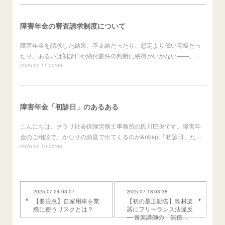
障害年金の審査請求制度について
障害年金を請求した結果、不支給だったり、想定より低い等級だっ
たり、あるいは初診日や納付要件の判断に納得がいかない——。…
2026.02.11 00:00
障害年金「初診日」のあるある
こんにちは、クラリ社会保険労務士事務所の氏川巳央です。障害年
金のご相談で、かなりの頻度で出てくるのが&nbsp;「初診日、た…
2026.02.10 05:08
2025.07.24 03:07
2025.07.18 03:38
【要注意】自家用車を業
【初の是正勧告】島村楽
務に使うリスクとは？
器にフリーランス法違反
― 音楽講師の「無償…