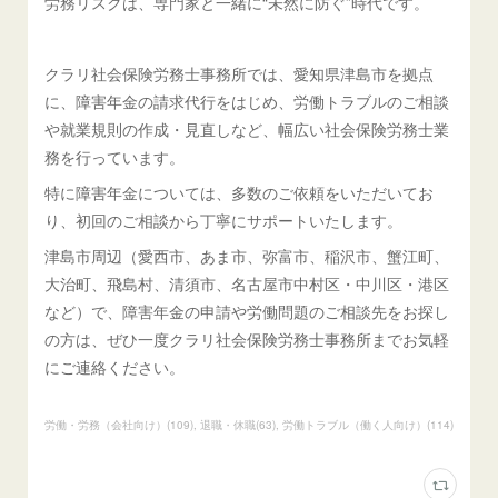
労務リスクは、専門家と一緒に“未然に防ぐ”時代です。
クラリ社会保険労務士事務所では、愛知県津島市を拠点
に、障害年金の請求代行をはじめ、労働トラブルのご相談
や就業規則の作成・見直しなど、幅広い社会保険労務士業
務を行っています。
特に障害年金については、多数のご依頼をいただいてお
り、初回のご相談から丁寧にサポートいたします。
津島市周辺（愛西市、あま市、弥富市、稲沢市、蟹江町、
大治町、飛島村、清須市、名古屋市中村区・中川区・港区
など）で、障害年金の申請や労働問題のご相談先をお探し
の方は、ぜひ一度クラリ社会保険労務士事務所までお気軽
にご連絡ください。
労働・労務（会社向け）
(
109
)
退職・休職
(
63
)
労働トラブル（働く人向け）
(
114
)