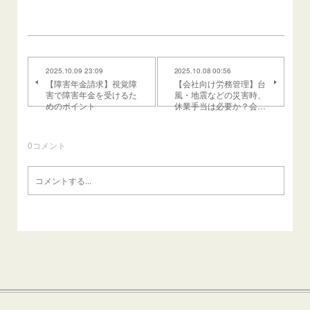
2025.10.09 23:09
2025.10.08 00:56
【障害年金請求】視覚障
【会社向け労務管理】台
害で障害年金を受けるた
風・地震などの災害時、
めのポイント
休業手当は必要か？会…
0
コメント