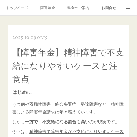
トップページ
障害年金
料金のご案内
お問合せ
ブログ🌸「教えて！みお先生✨」
2025.10.09 01:15
【障害年金】精神障害で不支
給になりやすいケースと注
意点
はじめに
うつ病や双極性障害、統合失調症、発達障害など、精神障
害による障害年金請求は年々増えています。
しかし
一方で、不支給になる割合も高い
のが現実です。
今回は、
精神障害で障害年金が不支給になりやすいケース