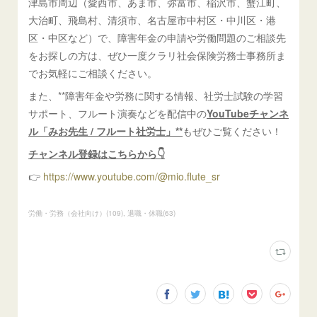
津島市周辺（愛西市、あま市、弥富市、稲沢市、蟹江町、
大治町、飛島村、清須市、名古屋市中村区・中川区・港
区・中区など）で、障害年金の申請や労働問題のご相談先
をお探しの方は、ぜひ一度クラリ社会保険労務士事務所ま
でお気軽にご相談ください。
また、**障害年金や労務に関する情報、社労士試験の学習
サポート、フルート演奏などを配信中の
YouTubeチャンネ
ル「みお先生 / フルート社労士」**
もぜひご覧ください！
チャンネル登録はこちらから👇
👉
https://www.youtube.com/@mio.flute_sr
労働・労務（会社向け）
(
109
)
退職・休職
(
63
)