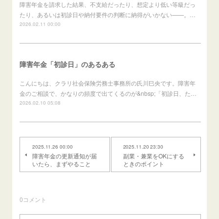
障害年金を請求した結果、不支給だったり、想定より低い等級だっ
たり、あるいは初診日や納付要件の判断に納得がいかない——。…
2026.02.11 00:00
障害年金「初診日」のあるある
こんにちは、クラリ社会保険労務士事務所の氏川巳央です。障害年
金のご相談で、かなりの頻度で出てくるのが&nbsp;「初診日、た…
2026.02.10 05:08
2025.11.26 00:00
2025.11.20 23:30
障害年金の更新通知が届
副業・兼業をOKにする
いたら、まずやること
ときのポイント
0
コメント