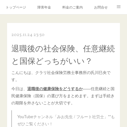
トップページ
障害年金
料金のご案内
お問合せ
ブログ🌸「教えて！みお先生✨」
2025.11.24 23:50
退職後の社会保険、任意継続
と国保どっちがいい？
こんにちは、クラリ社会保険労務士事務所の氏川巳央で
す。
今日は、
退職後の健康保険をどうするか
――任意継続と国
民健康保険（国保）の選び方をまとめます。まずは手続き
の期限を外さないことが大切です。
YouTubeチャンネル「みお先生 / フルート社労士」**も
ぜひご覧ください！