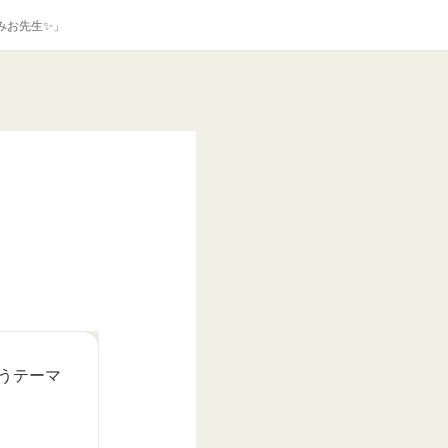
みお先生✨」