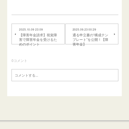
2025.10.09 23:09
2025.09.23 00:29
【障害年金請求】視覚障
通る申立書の“構成テン
害で障害年金を受けるた
プレート”を公開！【障
めのポイント
害年金】
0
コメント