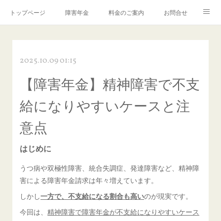
トップページ
障害年金
料金のご案内
お問合せ
ブログ🌸「教えて！みお先生✨」
2025.10.09 01:15
【障害年金】精神障害で不支
給になりやすいケースと注
意点
はじめに
うつ病や双極性障害、統合失調症、発達障害など、精神障
害による障害年金請求は年々増えています。
しかし
一方で、不支給になる割合も高い
のが現実です。
今回は、
精神障害で障害年金が不支給になりやすいケース