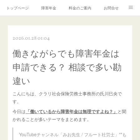
トップページ
障害年金
料金のご案内
お問合せ
ブログ🌸「教えて！みお先生✨」
2026.01.28 01:04
働きながらでも障害年金は
申請できる？ 相談で多い勘
違い
こんにちは、クラリ社会保険労務士事務所の氏川巳央で
す。
今日は
「働いているから障害年金は無理ですよね？」
と聞
かれることが多いテーマをまとめます。
YouTubeチャンネル「みお先生 / フルート社労士」**も