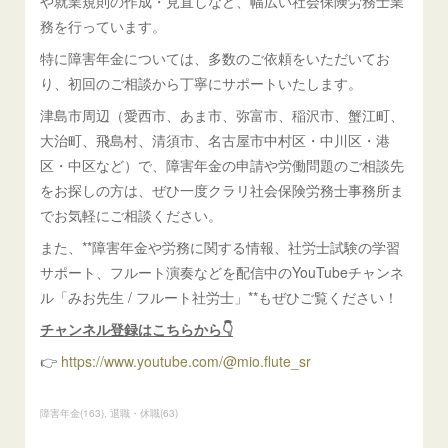
や就業規則の作成・見直しなど、幅広い社会保険労務士業
務を行っています。
特に障害年金については、多数のご依頼をいただいてお
り、初回のご相談から丁寧にサポートいたします。
津島市周辺（愛西市、あま市、弥富市、稲沢市、蟹江町、
大治町、飛島村、清須市、名古屋市中村区・中川区・港
区・中区など）で、障害年金の申請や労働問題のご相談先
をお探しの方は、ぜひ一度クラリ社会保険労務士事務所ま
でお気軽にご相談ください。
また、**障害年金や労務に関する情報、社労士試験の学習
サポート、フルート演奏などを配信中のYouTubeチャンネ
ル「みお先生 / フルート社労士」**もぜひご覧ください！
チャンネル登録はこちらから👇
👉
https://www.youtube.com/@mio.flute_sr
障害年金
(
163
)
退職・休職
(
63
)