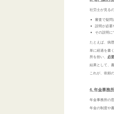
社労士が見る
審査で疑問
説明が必要
その説明に
たとえば、病
単に経過を書く
所を拾い、
必
結果として、
これが、依頼
4. 年金事
年金事務所の
年金の制度や