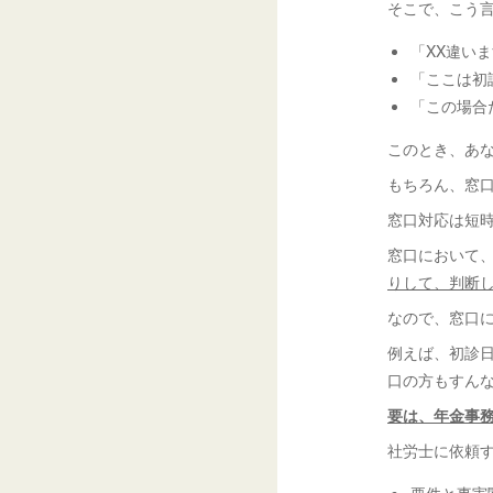
そこで、こう
「XX違い
「ここは初
「この場合
このとき、あ
もちろん、窓
窓口対応は短
窓口において
りして、判断
なので、窓口
例えば、初診
口の方もすん
要は、年金事
社労士に依頼
要件と事実