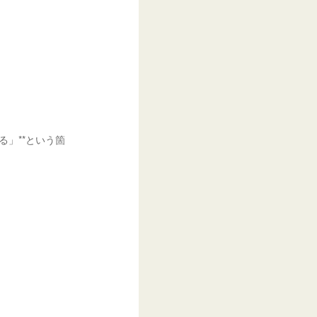
」**という箇
。