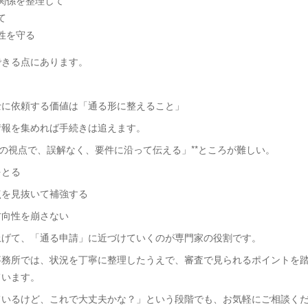
て
性を守る
できる点にあります。
士に依頼する価値は「通る形に整えること」
情報を集めれば手続きは追えます。
査の視点で、誤解なく、要件に沿って伝える」**ところが難しい。
をとる
点を見抜いて補強する
方向性を崩さない
上げて、「通る申請」に近づけていくのが専門家の役割です。
事務所では、状況を丁寧に整理したうえで、審査で見られるポイントを
ています。
ているけど、これで大丈夫かな？」という段階でも、お気軽にご相談く