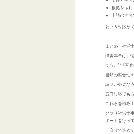
根拠を示し
申請の方向
という対応が
まとめ：社労
障害年金は、
でも、**「審
書類の整合性
説明が必要な
窓口対応でも
これらを積み
クラリ社労士
ポートを行っ
「自分で進め