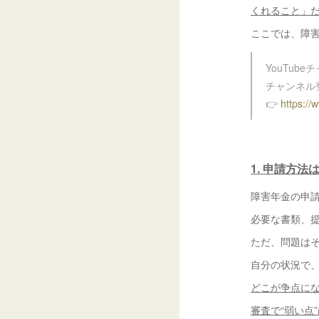
くれること」
ここでは、障
YouTub
チャンネル
👉
https://
1. 申請方
障害年金の申
必要な書類、
ただ、問題は
自分の状況で
どこが争点に
審査で“弱い点