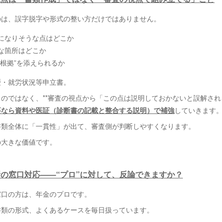
のは、誤字脱字や形式の整い方だけではありません。
になりそうな点はどこか
な箇所はどこか
“根拠”を添えられるか
歴・就労状況等申立書。
のではなく、**審査の視点から「この点は説明しておかないと誤解される
要なら資料や医証（診断書の記載と整合する説明）で補強
していきます
書類全体に「一貫性」が出て、審査側が判断しやすくなります。
の大きな価値です。
務所の窓口対応——“プロ”に対して、反論できますか？
窓口の方は、年金のプロです。
書類の形式、よくあるケースを毎日扱っています。