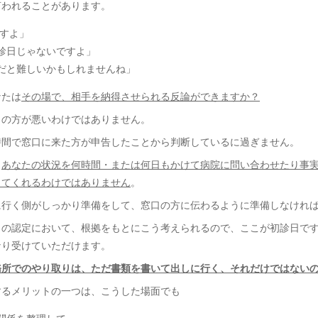
言われることがあります。
ますよ」
診日じゃないですよ」
だと難しいかもしれませんね」
なたは
その場で、相手を納得させられる反論ができますか？
口の方が悪いわけではありません。
時間で窓口に来た方が申告したことから判断しているに過ぎません。
、
あなたの状況を何時間・または何日もかけて病院に問い合わせたり事
してくれるわけではありません
。
に行く側がしっかり準備をして、窓口の方に伝わるように準備しなけれ
日の認定において、根拠をもとにこう考えられるので、ここが初診日で
なり受けていただけます。
務所でのやり取りは、ただ書類を書いて出しに行く、それだけではない
するメリットの一つは、こうした場面でも
関係を整理して