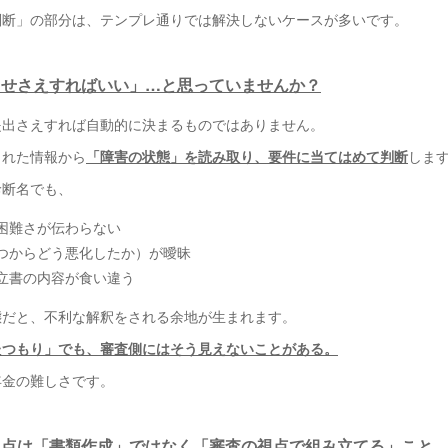
判断」の部分は、テンプレ通りでは解決しないケースが多いです。
を出せさえすればいい」…と思っていませんか？
提出さえすれば自動的に決まるものではありません。
された情報から
「障害の状態」を読み取り、要件に当てはめて判断
しま
診断名でも、
困難さが伝わらない
つからどう悪化したか）が曖昧
立書の内容が食い違う
態だと、不利な解釈をされる余地が生まれます。
たつもり」でも、審査側にはそう見えないことがある。
年金の難しさです。
の視点は「書類作成」ではなく「審査の視点で組み立てる」こと