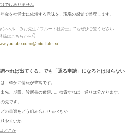
だけではありません
。
害年金を社労士に依頼する意味を、現場の感覚で整理します。
eチャンネル「みお先生 / フルート社労士」**もぜひご覧ください！
登録はこちらから👇
www.youtube.com/@mio.flute_sr
法は調べれば出てくる。でも「通る申請」になるとは限らない
請は、確かに情報が豊富です。
提出先、期限、診断書の種類…。検索すれば一通りは分かります。
その先です。
、どの書類をどう組み合わせるべきか
なりやすいか
”はどこか