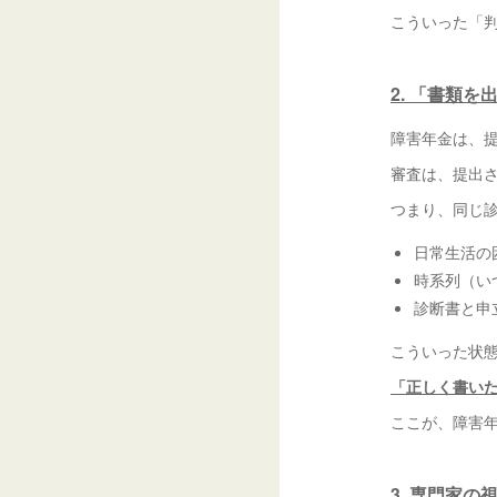
こういった「
2. 「書類
障害年金は、
審査は、提出
つまり、同じ
日常生活の
時系列（い
診断書と申
こういった状
「正しく書い
ここが、障害
3. 専門家