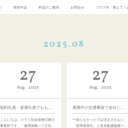
ジ
障害年金
料金のご案内
お問合せ
ブログ🌸「教えて！
2025
.
08
27
27
Aug
2025
Aug
2025
契約社員・派遣社員でももらえる？知らないと損する雇用保険の基本
業務中の交通事故で会社に責任が及ぶ条件とは？
こんにちは。クラリ社会保険労務士
〜知らなかったでは済まされない
事務所です。「雇用保険って正社…
「使用者責任」と安全配慮義務〜…