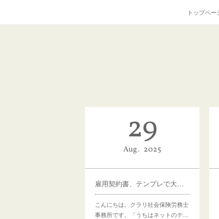
トップペー
29
Aug
2025
雇用契約書、テンプレで大丈夫？御社に“合っていない”かも
こんにちは。クラリ社会保険労務士
事務所です。「うちはネットのテ…