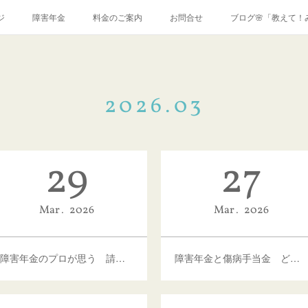
ジ
障害年金
料金のご案内
お問合せ
ブログ🌸「教えて！
2026
.
03
29
27
Mar
2026
Mar
2026
障害年金のプロが思う 請求が難しい傷病
障害年金と傷病手当金 どう違う？