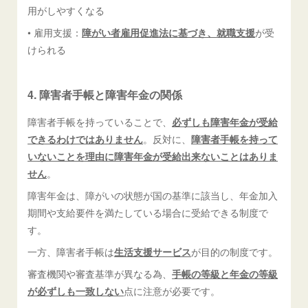
用がしやすくなる
• 雇用支援：
障がい者雇用促進法に基づき、就職支援
が受
けられる
4. 障害者手帳と障害年金の関係
障害者手帳を持っていることで、
必ずしも障害年金が受給
できるわけではありません
。反対に、
障害者手帳を持って
いないことを理由に障害年金が受給出来ないことはありま
せん
。
障害年金は、障がいの状態が国の基準に該当し、年金加入
期間や支給要件を満たしている場合に受給できる制度で
す。
一方、障害者手帳は
生活支援サービス
が目的の制度です。
審査機関や審査基準が異なる為、
手帳の等級と年金の等級
が必ずしも一致しない
点に注意が必要です。