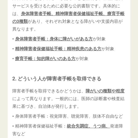
サービスを受けるために必要な公的書類です。具体的に
は、
身体障害者手帳、精神障害者保健福祉手帳、療育手帳
の3種類
があり、それぞれ対象となる障がいや支援内容が
異なります。
•
身体障害者手帳：身体に障がいがある方
が対象
•
精神障害者保健福祉手帳：精神疾患のある方
が対象
•
療育手帳：知的障がいのある方
が対象
2. どういう人が障害者手帳を取得できる
障害者手帳を取得できるかどうかは、
障がいの種類や程度
によって異なります。一般的には、医師の診断書や検査結
果に基づき、自治体が発行します。
• 身体障害者手帳：視覚障害、聴覚障害、肢体不自由など
• 精神障害者保健福祉手帳：
統合失調症、うつ病、
発達障
害など