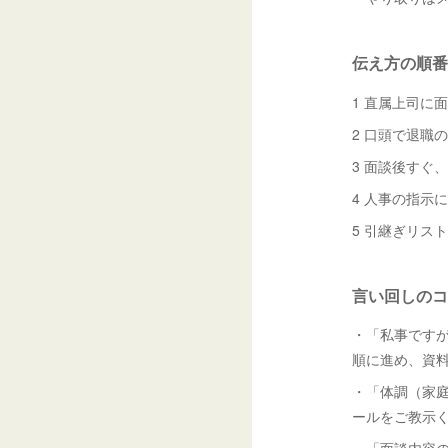
伝え方の順番
1 直属上司に
2 口頭で退職
3 面談後すぐ
4 人事の指示
5 引継ぎリス
言い回しのコ
・「私事ですが
順に進め、資
・「体調（家
ールをご教示