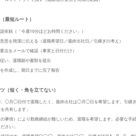
（最短ルート）
面談依頼（「今週10分ほどお時間ください」）
の意思を簡潔に伝える（退職希望日／最終出社日／引継ぎの考え）
、要点をメールで確認（事実と日付だけ）
に従い、退職願や書類を提出
トを作成し、期日までに完了報告
ツ（短く・角を立てない）
、◯月◯日付で退職したく、最終出社は◯月◯日を希望します。引継ぎ
料を共有します」
庭の事情）により勤務継続が難しいため、退職を希望します。必要な手
ください」