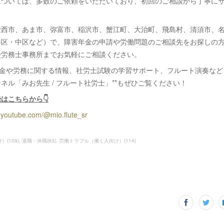
については、多数のご依頼をいただいており、初回のご相談から丁寧に
愛西市、あま市、弥富市、稲沢市、蟹江町、大治町、飛島村、清須市、
港区・中区など）で、障害年金の申請や労働問題のご相談先をお探しの
険労務士事務所までお気軽にご相談ください。
年金や労務に関する情報、社労士試験の学習サポート、フルート演奏など
ャンネル「みお先生 / フルート社労士」**もぜひご覧ください！
はこちらから👇
.youtube.com/@mio.flute_sr
け）
(
109
)
退職・休職
(
63
)
労働トラブル（働く人向け）
(
114
)