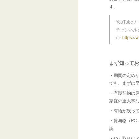
す。
YouTub
チャンネル
👉
https://
まず知ってお
・期間の定め
でも、まずは
・有期契約は
家庭の重大事
・有給が残っ
・貸与物（P
認
・やり取りは