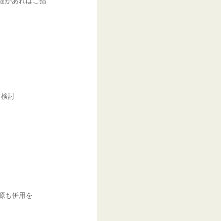
相違があればご指
も検討
源も併用を