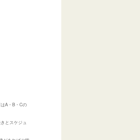
はA・B・Cの
続きとスケジュ