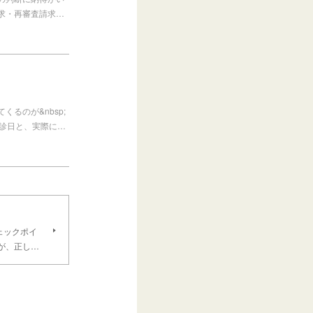
求・再審査請求…
るのが&nbsp;
初診日と、実際に…
ェックポイ
が、正し…