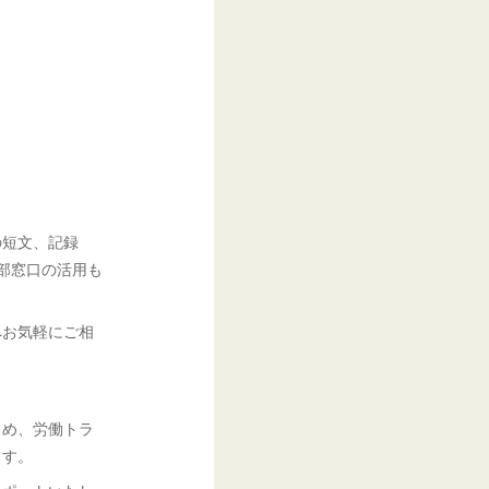
の短文、記録
部窓口の活用も
へお気軽にご相
じめ、労働トラ
ます。