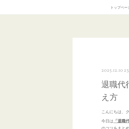
トップペー
2025.12.10 2
退職代
え方
こんにちは、
今日は
「退職
のコツをまと