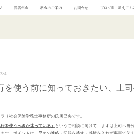
ジ
障害年金
料金のご案内
お問合せ
ブログ🌸「教えて！
3:04
行を使う前に知っておきたい、上司
クラリ社会保険労務士事務所の氏川巳央です。
代行を使うべきか迷っている」
というご相談に向けて、まずは上司へ自
めます。ポイントは、
早めの連絡・記録を残す・感情を入れず事実で伝え