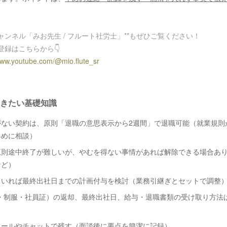
eチャンネル「みお先生 / フルート社労士」**もぜひご覧ください！
登録はこちらから👇
www.youtube.com/@mio.flute_sr
きたい基礎知識
がない契約は、原則「退職の意思表示から2週間」で退職可能（就業規則
早めに相談）
原則途中終了が難しいが、やむを得ない事情があれば解除できる場合あ
など）
ていれば最終出社日までの計画付与を検討（業務引継ぎとセットで調整
C・制服・社員証）の返却、最終出社日、給与・退職書類の受け取り方法
メールやチャットで残す（面談後に要点を簡潔に記録）