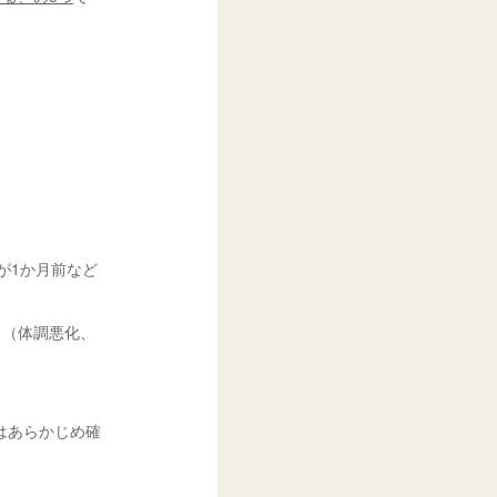
が1か月前など
り（体調悪化、
）
はあらかじめ確