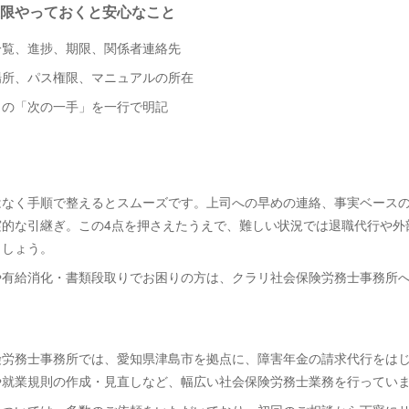
限やっておくと安心なこと
一覧、進捗、期限、関係者連絡先
場所、パス権限、マニュアルの所在
クの「次の一手」を一行で明記
はなく手順で整えるとスムーズです。上司への早めの連絡、事実ベース
実的な引継ぎ。この4点を押さえたうえで、難しい状況では退職代行や外
ましょう。
や有給消化・書類段取りでお困りの方は、クラリ社会保険労務士事務所
険労務士事務所では、愛知県津島市を拠点に、障害年金の請求代行をは
や就業規則の作成・見直しなど、幅広い社会保険労務士業務を行ってい