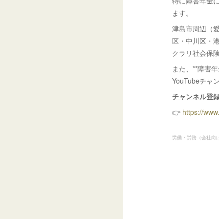
特に障害年金
ます。
津島市周辺（
区・中川区・
クラリ社会保
また、**障害
YouTubeチ
チャンネル登録
👉
https://www
労働・労務（会社向