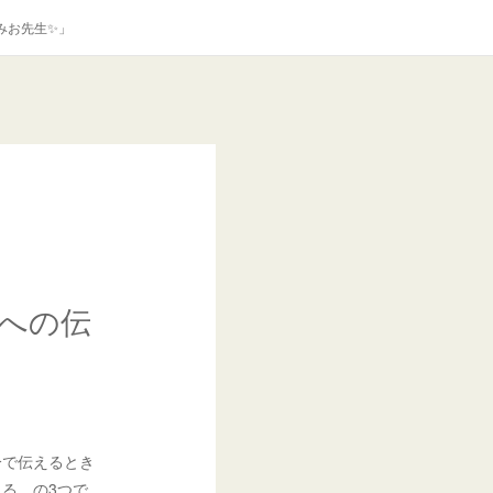
みお先生✨」
への伝
分で伝えるとき
る、の3つ
で