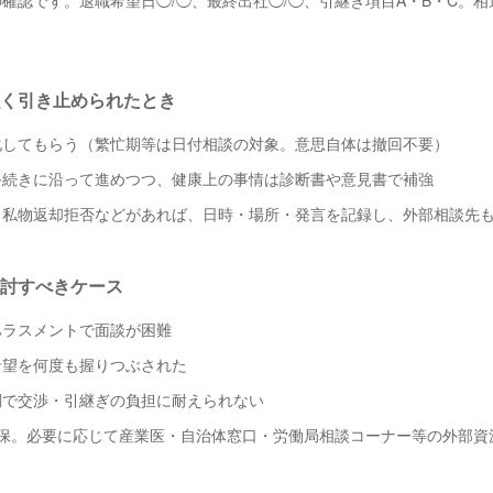
確認です。退職希望日◯/◯、最終出社◯/◯、引継ぎ項目A・B・C。
く引き止められたとき
化してもらう（繁忙期等は日付相談の対象。意思自体は撤回不要）
手続きに沿って進めつつ、健康上の事情は診断書や意見書で補強
・私物返却拒否などがあれば、日時・場所・発言を記録し、外部相談先
討すべきケース
ハラスメントで面談が困難
希望を何度も握りつぶされた
調で交渉・引継ぎの負担に耐えられない
確保。必要に応じて産業医・自治体窓口・労働局相談コーナー等の外部資