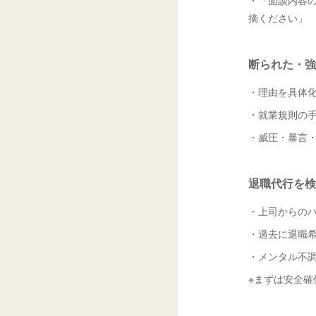
・「面談内容の
摘ください」
断られた・強
・理由を具体
・就業規則の
・威圧・暴言
退職代行を検
・上司からの
・過去に退職
・メンタル不
※まずは安全