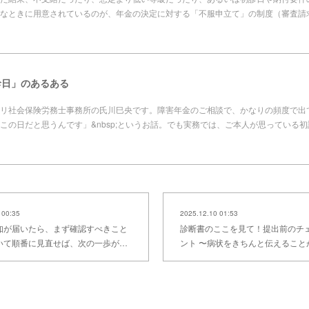
なときに用意されているのが、年金の決定に対する「不服申立て」の制度（審査請
診日」のあるある
リ社会保険労務士事務所の氏川巳央です。障害年金のご相談で、かなりの頻度で出てく
この日だと思うんです」&nbsp;というお話。でも実務では、ご本人が思っている
 00:35
2025.12.10 01:53
知が届いたら、まず確認すべきこと
診断書のここを見て！提出前のチ
いて順番に見直せば、次の一歩が…
ント 〜病状をきちんと伝えること