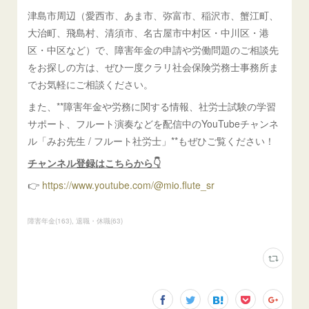
津島市周辺（愛西市、あま市、弥富市、稲沢市、蟹江町、
大治町、飛島村、清須市、名古屋市中村区・中川区・港
区・中区など）で、障害年金の申請や労働問題のご相談先
をお探しの方は、ぜひ一度クラリ社会保険労務士事務所ま
でお気軽にご相談ください。
また、**障害年金や労務に関する情報、社労士試験の学習
サポート、フルート演奏などを配信中のYouTubeチャンネ
ル「みお先生 / フルート社労士」**もぜひご覧ください！
チャンネル登録はこちらから👇
👉
https://www.youtube.com/@mio.flute_sr
障害年金
(
163
)
退職・休職
(
63
)