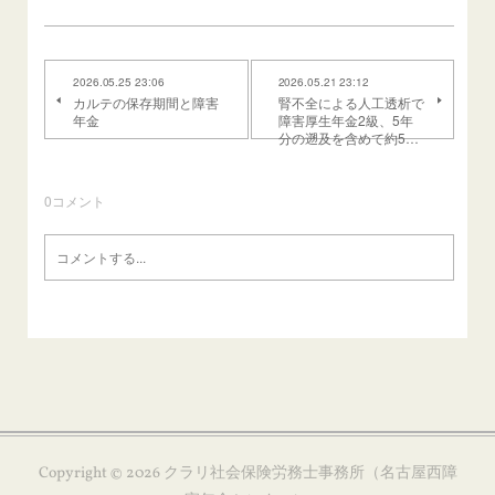
2026.05.25 23:06
2026.05.21 23:12
カルテの保存期間と障害
腎不全による人工透析で
年金
障害厚生年金2級、5年
分の遡及を含めて約5…
0
コメント
Copyright ©
2026
クラリ社会保険労務士事務所（名古屋西障