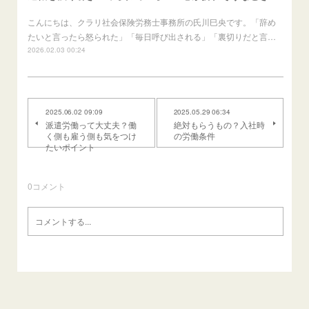
こんにちは、クラリ社会保険労務士事務所の氏川巳央です。「辞め
たいと言ったら怒られた」「毎日呼び出される」「裏切りだと言…
2026.02.03 00:24
2025.06.02 09:09
2025.05.29 06:34
派遣労働って大丈夫？働
絶対もらうもの？入社時
く側も雇う側も気をつけ
の労働条件
たいポイント
0
コメント