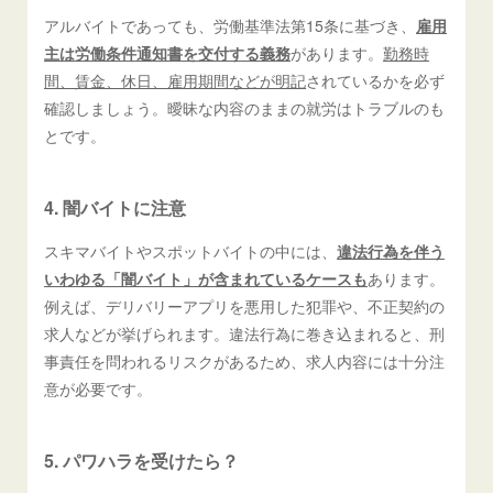
アルバイトであっても、労働基準法第15条に基づき、
雇用
主は労働条件通知書を交付する義務
があります。
勤務時
間、賃金、休日、雇用期間などが明記
されているかを必ず
確認しましょう。曖昧な内容のままの就労はトラブルのも
とです。
4. 闇バイトに注意
スキマバイトやスポットバイトの中には、
違法行為を伴う
いわゆる「闇バイト」が含まれているケースも
あります。
例えば、デリバリーアプリを悪用した犯罪や、不正契約の
求人などが挙げられます。違法行為に巻き込まれると、刑
事責任を問われるリスクがあるため、求人内容には十分注
意が必要です。
5. パワハラを受けたら？