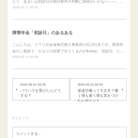
たり、あるいは初診日や納付要件の判断に納得がいかない——。…
2026.02.11 00:00
障害年金「初診日」のあるある
こんにちは、クラリ社会保険労務士事務所の氏川巳央です。障害年
金のご相談で、かなりの頻度で出てくるのが&nbsp;「初診日、た…
2026.02.10 05:08
2025.06.04 02:06
2025.06.02 09:09
パワハラを受けたらどう
派遣労働って大丈夫？働
する？
く側も雇う側も気をつけ
たいポイント
0
コメント