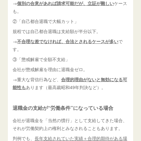
→
個別の合意があれば請求可能だが、立証が難しい
ケース
も。
②「自己都合退職で大幅カット」
規程では自己都合退職は支給額が半分以下。
→
不合理な差でなければ、合法とされるケースが多い
で
す。
③「懲戒解雇で全額不支給」
会社が懲戒解雇を理由に退職金ゼロ。
→重大な背信行為など、
合理的理由がないと無効になる可
能性も
あります（最高裁昭和49年判決など）。
退職金の支給が“労働条件”になっている場合
会社が退職金を「当然の慣行」として支給してきた場合、
それが労働契約上の権利とみなされることもあります。
判例でも、
長年支給されていた実績＋合理的期待がある場