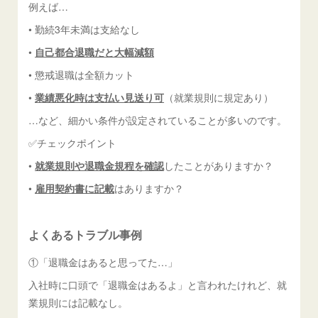
例えば…
• 勤続3年未満は支給なし
•
自己都合退職だと大幅減額
• 懲戒退職は全額カット
•
業績悪化時は支払い見送り可
（就業規則に規定あり）
…など、細かい条件が設定されていることが多いのです。
✅チェックポイント
•
就業規則や退職金規程を確認
したことがありますか？
•
雇用契約書に記載
はありますか？
よくあるトラブル事例
①「退職金はあると思ってた…」
入社時に口頭で「退職金はあるよ」と言われたけれど、就
業規則には記載なし。