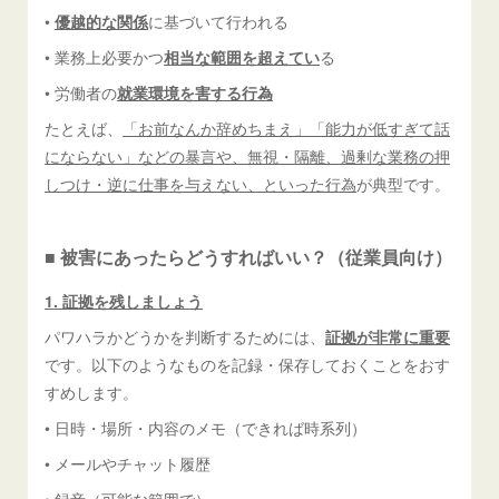
•
優越的な関係
に基づいて行われる
• 業務上必要かつ
相当な範囲を超えてい
る
• 労働者の
就業環境を害する行為
たとえば、
「お前なんか辞めちまえ」「能力が低すぎて話
にならない」などの暴言や、無視・隔離、過剰な業務の押
しつけ・逆に仕事を与えない、といった行為
が典型です。
■ 被害にあったらどうすればいい？（従業員向け）
1. 証拠を残しましょう
パワハラかどうかを判断するためには、
証拠が非常に重要
です。以下のようなものを記録・保存しておくことをおす
すめします。
• 日時・場所・内容のメモ（できれば時系列）
• メールやチャット履歴
• 録音（可能な範囲で）