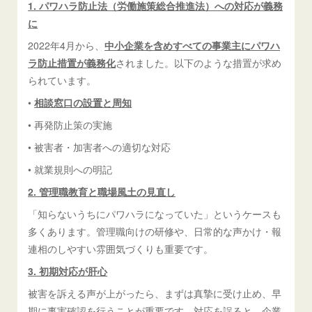
1. パワハラ防止法（労働施策総合推進法）への対応が義務
に
2022年4月から、
中小企業を含めすべての事業主にパワハ
ラ防止措置が義務化
されました。以下のような措置が求め
られています。
•
相談窓口の設置と周知
• 再発防止策の実施
• 被害者・加害者への適切な対応
• 就業規則への明記
2. 管理職教育と職場風土の見直し
「知らないうちにパワハラになっていた」というケースも
多くあります。管理職向けの研修や、日常的な声かけ・報
連相のしやすい雰囲気づくりも重要です。
3. 初期対応が肝心
被害を訴える声が上がったら、まずは真摯に受け止め、早
期に事実確認を行うことが重要です。対応を誤ると、企業