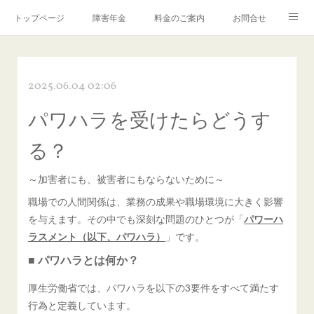
トップページ
障害年金
料金のご案内
お問合せ
ブログ🌸「教えて！みお先生✨」
2025.06.04 02:06
パワハラを受けたらどうす
る？
～加害者にも、被害者にもならないために～
職場での人間関係は、業務の成果や職場環境に大きく影響
を与えます。その中でも深刻な問題のひとつが「
パワーハ
ラスメント（以下、パワハラ）
」です。
■ パワハラとは何か？
厚生労働省では、パワハラを以下の3要件をすべて満たす
行為と定義しています。