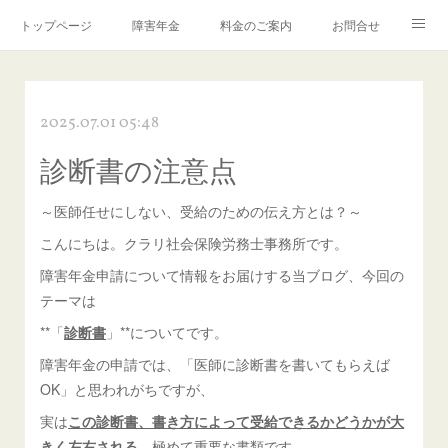
トップページ
障害年金
料金のご案内
お問合せ
ブログ🌸「教えて！みお先生✨」
2025.07.01 05:48
診断書の注意点
～医師任せにしない、受給のための伝え方とは？～
こんにちは。クラリ社会保険労務士事務所です。
障害年金申請について情報をお届けする当ブログ、今回の
テーマは
**「
診断書
」**についてです。
障害年金の申請では、「医師に診断書を書いてもらえば
OK」と思われがちですが、
実は
この診断書、書き方によって受給できるかどうかが大
きく左右される
、極めて重要な書類です。