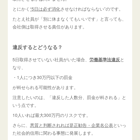
とにかく
“5日は必ず消化
させなければならない”のです。
たとえ社員が「別に休まなくてもいいです」と言っても、
会社側は取得させる責任があります。
違反するとどうなる？
5日取得させていない社員がいた場合、
労働基準法違反
と
なり、
・1人につき30万円以下の罰金
が科せられる可能性があります。
注意したいのは、「違反した人数分、罰金が科される」と
いう点です。
10人いれば最大300万円のリスクです。
さらに、
悪質と判断されれば是正勧告・企業名公表
といっ
た社会的信用に関わる事態に発展します。