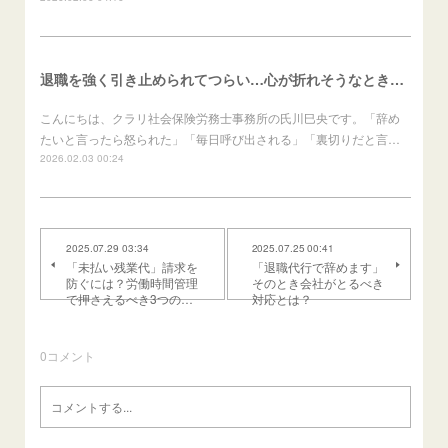
退職を強く引き止められてつらい…心が折れそうなときの進め方（労働者向け）
こんにちは、クラリ社会保険労務士事務所の氏川巳央です。「辞め
たいと言ったら怒られた」「毎日呼び出される」「裏切りだと言…
2026.02.03 00:24
2025.07.29 03:34
2025.07.25 00:41
「未払い残業代」請求を
「退職代行で辞めます」
防ぐには？労働時間管理
そのとき会社がとるべき
で押さえるべき3つの…
対応とは？
0
コメント