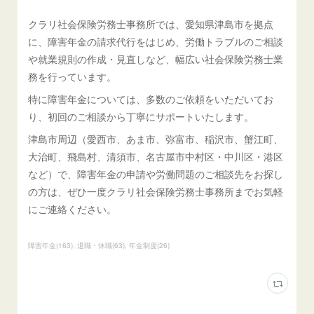
クラリ社会保険労務士事務所では、愛知県津島市を拠点
に、障害年金の請求代行をはじめ、労働トラブルのご相談
や就業規則の作成・見直しなど、幅広い社会保険労務士業
務を行っています。
特に障害年金については、多数のご依頼をいただいてお
り、初回のご相談から丁寧にサポートいたします。
津島市周辺（愛西市、あま市、弥富市、稲沢市、蟹江町、
大治町、飛島村、清須市、名古屋市中村区・中川区・港区
など）で、障害年金の申請や労働問題のご相談先をお探し
の方は、ぜひ一度クラリ社会保険労務士事務所までお気軽
にご連絡ください。
障害年金
(
163
)
退職・休職
(
63
)
年金制度
(
26
)