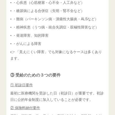
• ・心疾患（心筋梗塞・心不全・人工弁など）
• ・糖尿病による合併症（失明・腎不全など）
• ・難病（パーキンソン病・潰瘍性大腸炎・ALSなど）
• ・精神疾患（うつ病・統合失調症・双極性障害など）
• ・発達障害、知的障害
• ・がんによる障害
👉 「見えにくい障害」でも対象になるケースは多くあり
ます。
③ 受給のための３つの要件
① 初診日要件
最初に医療機関を受診した日（初診日）が重要です。初診
日に公的年金制度に加入していることが必要です。
② 保険料納付要件