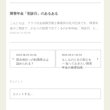
障害年金「初診日」のあるある
こんにちは、クラリ社会保険労務士事務所の氏川巳央です。障害年
金のご相談で、かなりの頻度で出てくるのが&nbsp;「初診日、た…
2026.02.10 05:08
2025.08.25 00:26
2025.08.21 02:03
競合他社への転職禁止は
もしものときの安心を
認められる？
― 知っておきたい障害
年金の基礎知識
0
コメント