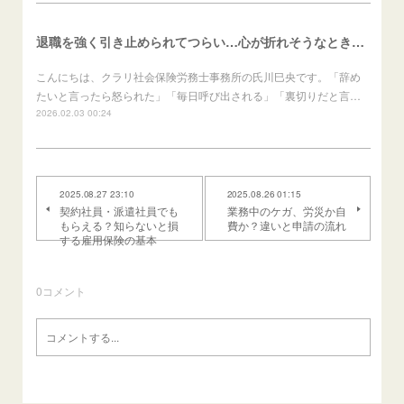
退職を強く引き止められてつらい…心が折れそうなときの進め方（労働者向け）
こんにちは、クラリ社会保険労務士事務所の氏川巳央です。「辞め
たいと言ったら怒られた」「毎日呼び出される」「裏切りだと言…
2026.02.03 00:24
2025.08.27 23:10
2025.08.26 01:15
契約社員・派遣社員でも
業務中のケガ、労災か自
もらえる？知らないと損
費か？違いと申請の流れ
する雇用保険の基本
0
コメント