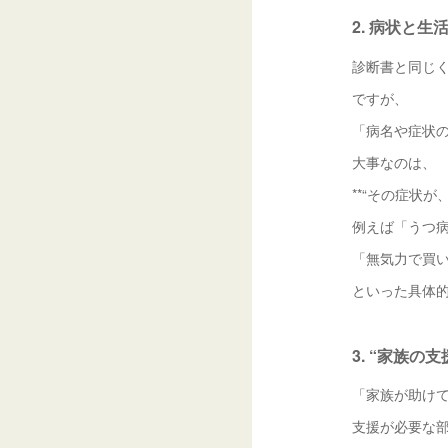
2. 病状と
診断書と同じ
ですが、
「病名や症状
大事なのは、
**“その症状
例えば「うつ
「無気力で買
といった具体
3. “家族の
「家族が助け
支援が必要な