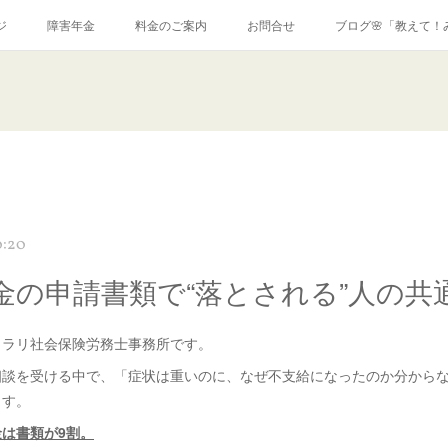
ジ
障害年金
料金のご案内
お問合せ
ブログ🌸「教えて！
0:20
金の申請書類で“落とされる”人の共
クラリ社会保険労務士事務所です。
相談を受ける中で、「症状は重いのに、なぜ不支給になったのか分から
ます。
は書類が9割。