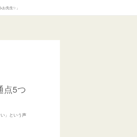
みお先生✨」
通点5つ
ない」という声