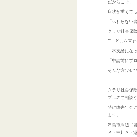
だからこそ、
症状が重くて
「伝わらない
クラリ社会保
**「どこを直
「不支給にな
「申請前にプ
そんな方はぜ
クラリ社会保
ブルのご相談
特に障害年金
ます。
津島市周辺（
区・中川区・