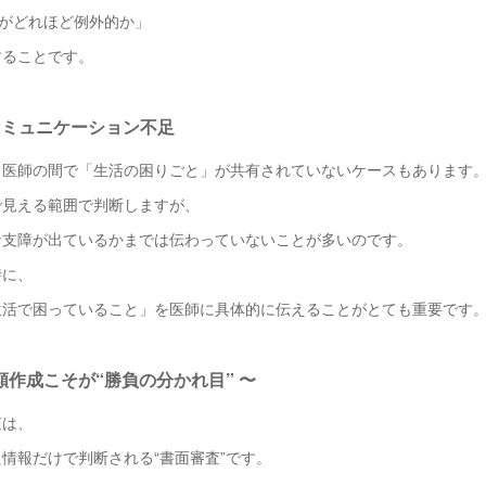
”がどれほど例外的か」
することです。
のコミュニケーション不足
と医師の間で「生活の困りごと」が共有されていないケースもあります
で見える範囲で判断しますが、
な支障が出ているかまでは伝わっていないことが多いのです。
時に、
生活で困っていること」を医師に具体的に伝えることがとても重要です
書類作成こそが“勝負の分かれ目” 〜
査は、
情報だけで判断される“書面審査”です。