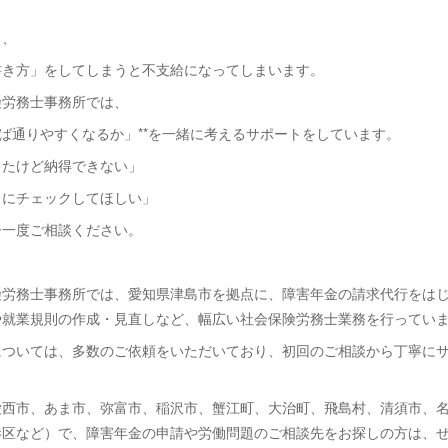
も、
書き方」をしてしまうと不支給になってしまいます。
険労務士事務所では、
せば通りやすくなるか」**を一緒に考えるサポートをしています。
ったけど納得できない」
ロにチェックしてほしい」
ひ一度ご相談ください。
険労務士事務所では、愛知県津島市を拠点に、障害年金の請求代行をは
や就業規則の作成・見直しなど、幅広い社会保険労務士業務を行ってい
については、多数のご依頼をいただいており、初回のご相談から丁寧に
愛西市、あま市、弥富市、稲沢市、蟹江町、大治町、飛島村、清須市、
港区など）で、障害年金の申請や労働問題のご相談先をお探しの方は、