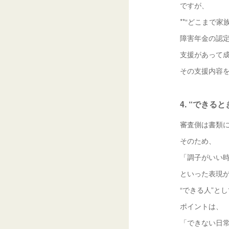
ですが、
**“どこまで
障害年金の認
支援があって
その支援内容
4. “でき
審査側は書類
そのため、
「調子がいい
といった表現
“できる人”と
ポイントは、
「できない日