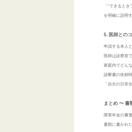
「“できるとき
を明確に説明
5. 医師と
申請する本人
医師は診察室
家庭内でどん
診断書の依頼
「自分の日常
まとめ 〜 
障害年金の審
書類に書かれた