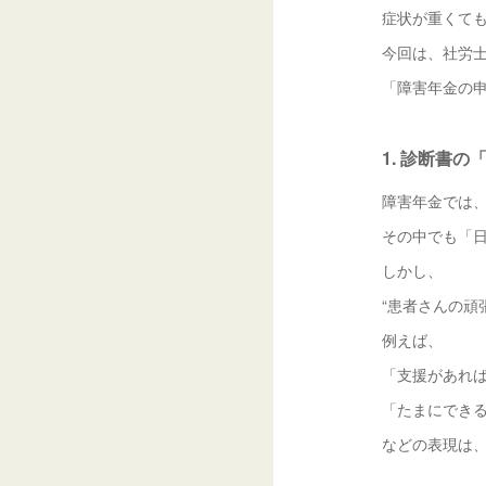
症状が重くて
今回は、社労
「障害年金の
1. 診断書
障害年金では
その中でも「
しかし、
“患者さんの頑
例えば、
「支援があれ
「たまにでき
などの表現は