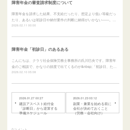
障害年金の審査請求制度について
障害年金を請求した結果、不支給だったり、想定より低い等級だっ
たり、あるいは初診日や納付要件の判断に納得がいかない——。…
2026.02.11 00:00
障害年金「初診日」のあるある
こんにちは、クラリ社会保険労務士事務所の氏川巳央です。障害年
金のご相談で、かなりの頻度で出てくるのが&nbsp;「初診日、た…
2026.02.10 05:08
2026.01.27 00:27
2026.01.23 03:12
建設アスベスト給付金
副業・兼業を始める前に
「診断日」から逆算する
会社が決めておくこと
準備スケジュール
（労務・会社向け）
0
コメント