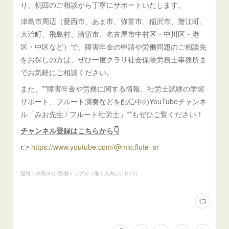
り、初回のご相談から丁寧にサポートいたします。
津島市周辺（愛西市、あま市、弥富市、稲沢市、蟹江町、
大治町、飛島村、清須市、名古屋市中村区・中川区・港
区・中区など）で、障害年金の申請や労働問題のご相談先
をお探しの方は、ぜひ一度クラリ社会保険労務士事務所ま
でお気軽にご相談ください。
また、**障害年金や労務に関する情報、社労士試験の学習
サポート、フルート演奏などを配信中のYouTubeチャンネ
ル「みお先生 / フルート社労士」**もぜひご覧ください！
チャンネル登録はこちらから👇
👉
https://www.youtube.com/@mio.flute_sr
退職・休職
(
63
)
労働トラブル（働く人向け）
(
114
)