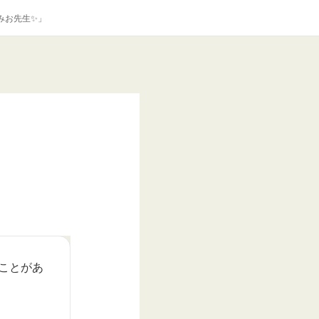
みお先生✨」