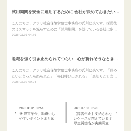
試用期間を安全に運用するために 会社が決めておきたいこと（会社向け）
こんにちは、クラリ社会保険労務士事務所の氏川巳央です。採用後
のミスマッチを減らすために「試用期間」を設けている会社は多…
2026.02.06 04:16
退職を強く引き止められてつらい…心が折れそうなときの進め方（労働者向け）
こんにちは、クラリ社会保険労務士事務所の氏川巳央です。「辞め
たいと言ったら怒られた」「毎日呼び出される」「裏切りだと言…
2026.02.03 00:24
2025.08.01 00:54
2025.07.30 00:43
🎯 障害年金、勘違いし
【障害年金】支給されな
やすいポイントまとめ
いケースが増えている？
厚生労働省が実態調査…