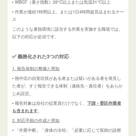
• WBGT（暑さ指数）28°C以上または気温31°C以上
• 作業が連続1時間以上、または1日4時間超見込まれるケー
ス
このような暑熱環境に該当する作業を実施する職場では、
以下の対応が必須です。
✅ 義務化された3つの対応
1. 報告体制の整備と周知
• 熱中症の自覚症状がある者または疑いがある者を発見し
た者が、すぐ報告できる体制（連絡先・責任者）をあらか
じめ設定。
• 報告対象は自社の従業員だけでなく、
下請・委託作業者
も含まれます
。
2. 対応手順の作成と周知
• 「作業中断」「身体の冷却」「必要に応じて医師の診察