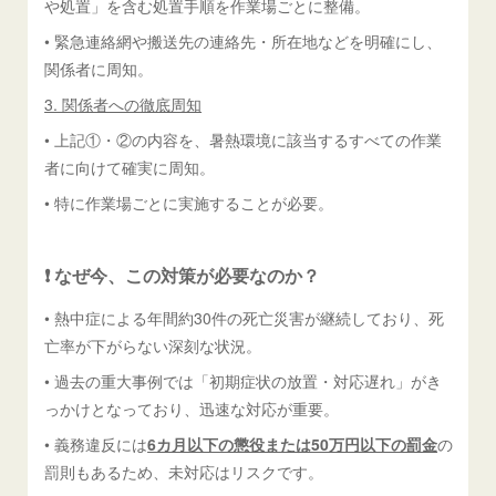
や処置」を含む処置手順を作業場ごとに整備。
• 緊急連絡網や搬送先の連絡先・所在地などを明確にし、
関係者に周知。
3. 関係者への徹底周知
• 上記①・②の内容を、暑熱環境に該当するすべての作業
者に向けて確実に周知。
• 特に作業場ごとに実施することが必要。
❗ なぜ今、この対策が必要なのか？
• 熱中症による年間約30件の死亡災害が継続しており、死
亡率が下がらない深刻な状況。
• 過去の重大事例では「初期症状の放置・対応遅れ」がき
っかけとなっており、迅速な対応が重要。
• 義務違反には
6カ月以下の懲役または50万円以下の罰金
の
罰則もあるため、未対応はリスクです。