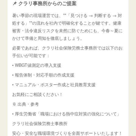
📌 クラリ事務所からのご提案
暑い季節の現場運営では、**「見つける → 判断する → 対
処する」**の流れを社内で明確化することが鍵です。健康
被害・法令違反リスクを未然に防ぐためにも、今春～夏に
かけて準備と周知を徹底しましょう。
必要であれば、クラリ社会保険労務士事務所では以下のお
手伝いが可能です：
• WBGT値測定の導入支援
• 報告体制・対応手順の作成支援
• マニュアル・ポスター作成と社員教育支援
お気軽にご相談ください！
📎 出典・参考
• 厚生労働省「職場における熱中症対策の強化について」
クラリ社会保険労務士事務所
安心・安全な職場環境づくりを全面サポートいたします！