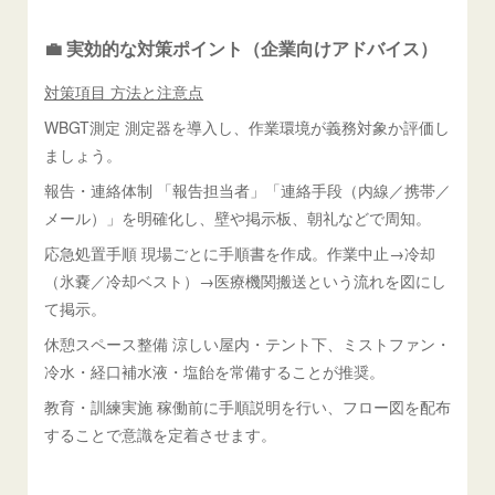
💼 実効的な対策ポイント（企業向けアドバイス）
対策項目 方法と注意点
WBGT測定 測定器を導入し、作業環境が義務対象か評価し
ましょう。
報告・連絡体制 「報告担当者」「連絡手段（内線／携帯／
メール）」を明確化し、壁や掲示板、朝礼などで周知。
応急処置手順 現場ごとに手順書を作成。作業中止→冷却
（氷嚢／冷却ベスト）→医療機関搬送という流れを図にし
て掲示。
休憩スペース整備 涼しい屋内・テント下、ミストファン・
冷水・経口補水液・塩飴を常備することが推奨。
教育・訓練実施 稼働前に手順説明を行い、フロー図を配布
することで意識を定着させます。