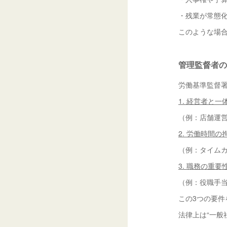
・残業が常態
このような場
管理監督者の
労働基準監督
1. 経営者と
（例：店舗運
2. 労働時間
（例：タイム
3. 職務の重
（例：役職手
この3つの要
法律上は“一般