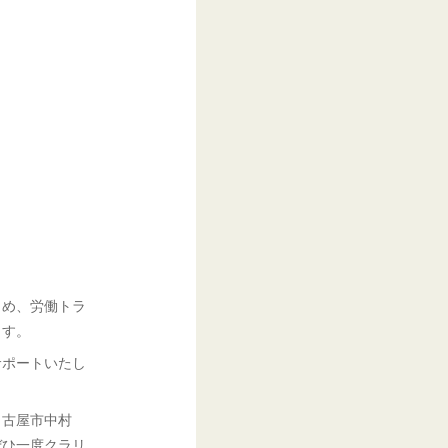
。
、
じめ、労働トラ
ます。
サポートいたし
名古屋市中村
ぜひ一度クラリ