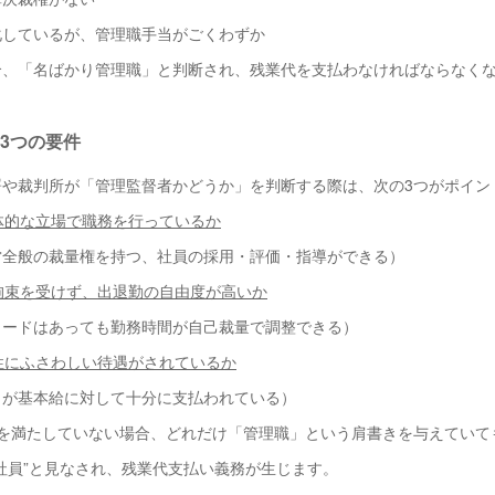
化しているが、管理職手当がごくわずか
合、「名ばかり管理職」と判断され、残業代を支払わなければならなく
3つの要件
署や裁判所が「管理監督者かどうか」を判断する際は、次の3つがポイン
一体的な立場で職務を行っているか
営全般の裁量権を持つ、社員の採用・評価・指導ができる）
の拘束を受けず、出退勤の自由度が高いか
カードはあっても勤務時間が自己裁量で調整できる）
要性にふさわしい待遇がされているか
当が基本給に対して十分に支払われている）
件を満たしていない場合、どれだけ「管理職」という肩書きを与えていて
社員”と見なされ、残業代支払い義務が生じます。