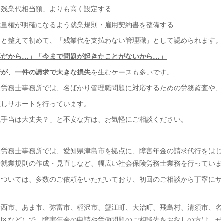
「残業代相当額」よりも高く設定する
裁量権が明確になるよう就業規則・雇用契約書を整備する
んと整えて初めて、「残業代を支払わない管理職」として認められます
模だから…」「今まで問題が起きたことがないから…」
断が、一件の請求で大きな損失
を生むケースも多いです。
険労務士事務所では、名ばかり管理職問題に対応するための労務監査や
直しサポートを行っています。
職手当は大丈夫？」と不安な方は、お気軽にご相談ください。
険労務士事務所では、愛知県津島市を拠点に、障害年金の請求代行をは
や就業規則の作成・見直しなど、幅広い社会保険労務士業務を行ってい
については、多数のご依頼をいただいており、初回のご相談から丁寧に
愛西市、あま市、弥富市、稲沢市、蟹江町、大治町、飛島村、清須市、
港区など）で、障害年金の申請や労働問題のご相談先をお探しの方は、