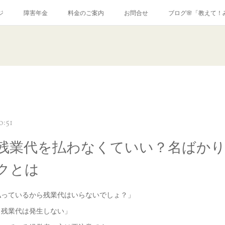
ジ
障害年金
料金のご案内
お問合せ
ブログ🌸「教えて！
0:51
残業代を払わなくていい？名ばかり
クとは
払っているから残業代はいらないでしょ？」
ら残業代は発生しない」