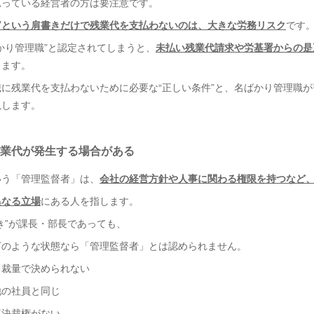
思っている経営者の方は要注意です。
職”という肩書きだけで残業代を支払わないのは、大きな労務リスク
です
かり管理職”と認定されてしまうと、
未払い残業代請求や労基署からの是
ります。
に残業代を支払わないために必要な“正しい条件”と、名ばかり管理職
説します。
業代が発生する場合がある
いう「管理監督者」は、
会社の経営方針や人事に関わる権限を持つなど
異なる立場
にある人を指します。
き”が課長・部長であっても、
下のような状態なら「管理監督者」とは認められません。
己裁量で決められない
他の社員と同じ
算決裁権がない