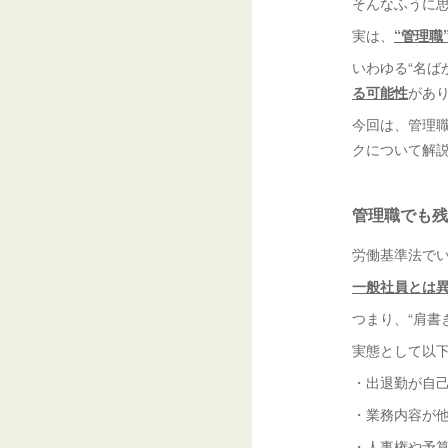
そんなふうに
実は、
“管理
いわゆる“名ば
る可能性
があ
今回は、管理職
クについて解
管理職でも残
労働基準法で
一般社員とは
つまり、“肩書
実態として以
・出退勤が自
・業務内容が
・人事権や予