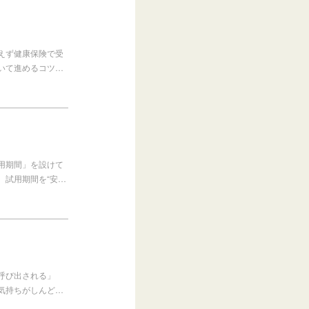
えず健康保険で受
いて進めるコツ…
用期間」を設けて
、試用期間を“安…
呼び出される」
気持ちがしんど…