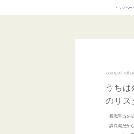
トップペー
2025.08.08 0
うちは
のリス
「役職手当を
「課長職だか