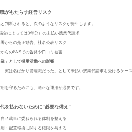
職がもたらす経営リスク
職と判断されると、次のようなリスクが発生します。
場合によっては3年分）の未払い残業代請求
督署からの是正勧告、社名公表リスク
からのSNSでの告発や口コミ被害
企業」として採用活動への影響
に「実は名ばかり管理職だった」として未払い残業代請求を受けるケー
信用を守るためにも、適正な運用が必要です。
代を払わないために“必要な備え”
を自己裁量に委ねられる体制を整える
採用・配置転換に関する権限を与える