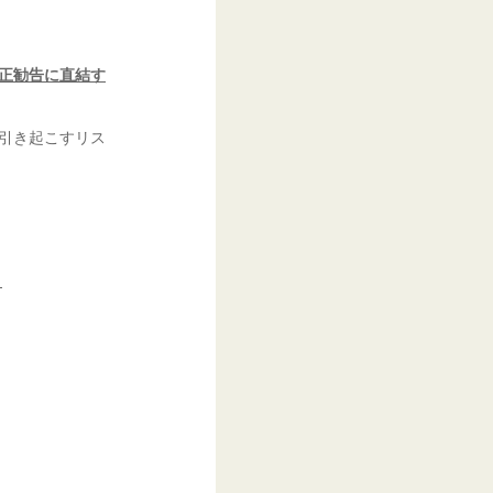
。
正勧告に直結す
が引き起こすリス
、