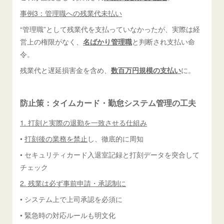
事例3：管理職への残業代未払い
“管理職”として残業代を支払っていなかったが、実際は経
営上の権限がなく、
名ばかり管理職
と判断され支払い命
令。
残業代と遅延損害金を含め、
数百万円規模の支払い
に。
防止策：タイムカード・勤怠システム管理の工夫
1. 打刻と実際の退勤を一致させる仕組み
•
打刻後の業務を禁止
し、徹底的に周知
• セキュリティカード入退室記録と打刻データを突合して
チェック
2. 残業は必ず事前申請・承認制に
• システム上で上司承認を必須に
• 緊急時の対応ルールも明文化