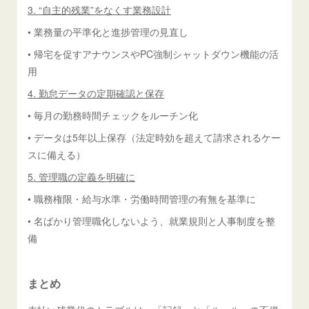
3. “自主的残業”をなくす業務設計
• 業務量の平準化と進捗管理の見直し
• 帰宅を促すアナウンスやPC強制シャットダウン機能の活
用
4. 勤怠データの定期確認と保存
• 毎月の勤務時間チェックをルーチン化
• データは5年以上保存（法定時効を超えて請求されるケー
スに備える）
5. 管理職の定義を明確に
• 職務権限・給与水準・労働時間管理の有無を基準に
• 名ばかり管理職化しないよう、就業規則と人事制度を整
備
まとめ