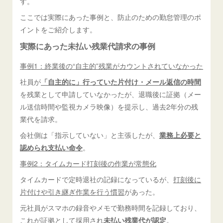
す。
ここでは実際にあった事例と、防止のための勤怠管理のポ
イントをご紹介します。
実際にあった未払い残業代請求の事例
事例1：終業後の“自主的”残業がカウントされていなかった
社員が
「自主的に」行っていた片付け・メール返信の時間
を残業として申請していなかったが、退職後に証拠（メー
ル送信時間や監視カメラ映像）を提示し、過去2年分の残
業代を請求。
会社側は「指示していない」と主張したが、
業務上必要と
認められ支払い命令
。
事例2：タイムカード打刻後の作業が常態化
タイムカードで定時退社の記録になっているが、
打刻後に
片付けや引き継ぎ作業を行う慣習
があった。
元社員がスマホの録音やメモで勤務時間を記録しており、
これが証拠として採用され
未払い残業代が認定
。