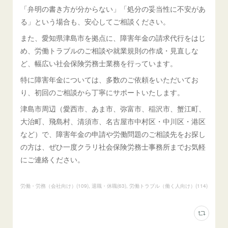
「弁明の書き方が分からない」「処分の妥当性に不安があ
る」という場合も、安心してご相談ください。
また、愛知県津島市を拠点に、障害年金の請求代行をはじ
め、労働トラブルのご相談や就業規則の作成・見直しな
ど、幅広い社会保険労務士業務を行っています。
特に障害年金については、多数のご依頼をいただいてお
り、初回のご相談から丁寧にサポートいたします。
津島市周辺（愛西市、あま市、弥富市、稲沢市、蟹江町、
大治町、飛島村、清須市、名古屋市中村区・中川区・港区
など）で、障害年金の申請や労働問題のご相談先をお探し
の方は、ぜひ一度クラリ社会保険労務士事務所までお気軽
にご連絡ください。
労働・労務（会社向け）
(
109
)
退職・休職
(
63
)
労働トラブル（働く人向け）
(
114
)