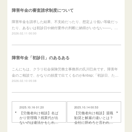
障害年金の審査請求制度について
障害年金を請求した結果、不支給だったり、想定より低い等級だっ
たり、あるいは初診日や納付要件の判断に納得がいかない——。…
2026.02.11 00:00
障害年金「初診日」のあるある
こんにちは、クラリ社会保険労務士事務所の氏川巳央です。障害年
金のご相談で、かなりの頻度で出てくるのが&nbsp;「初診日、た…
2026.02.10 05:08
2025.10.16 01:20
2025.10.14 00:53
【労働者向け相談】名ば
【労働者向け相談】退職
かり管理職？残業代が出
勧奨と解雇の違いとは？
ないのは違法かもしれ…
会社に辞めろと言われ…