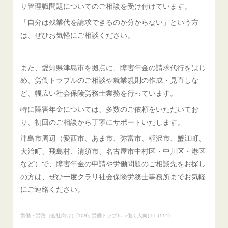
り管理職問題についてのご相談を受け付けています。
「自分は残業代を請求できるのか分からない」という方
は、ぜひお気軽にご相談ください。
また、愛知県津島市を拠点に、障害年金の請求代行をはじ
め、労働トラブルのご相談や就業規則の作成・見直しな
ど、幅広い社会保険労務士業務を行っています。
特に障害年金については、多数のご依頼をいただいてお
り、初回のご相談から丁寧にサポートいたします。
津島市周辺（愛西市、あま市、弥富市、稲沢市、蟹江町、
大治町、飛島村、清須市、名古屋市中村区・中川区・港区
など）で、障害年金の申請や労働問題のご相談先をお探し
の方は、ぜひ一度クラリ社会保険労務士事務所までお気軽
にご連絡ください。
労働・労務（会社向け）
(
109
)
労働トラブル（働く人向け）
(
114
)