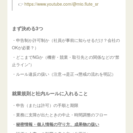
👉
https://www.youtube.com/@mio.flute_sr
まず決める3つ
・申告制か許可制か（社員が事前に知らせるだけ？会社の
OKが必要？）
・どこまでNGか（機密・競業・取引先との関係などの“禁
止ライン”）
・ルール違反の扱い（注意→是正→懲戒の流れを明記）
就業規則と社内ルールに入れること
・申告（または許可）の手順と期限
・業務に支障が出たときの中止・時間調整のフロー
・
秘密情報・個人情報の守り方、成果物の扱い