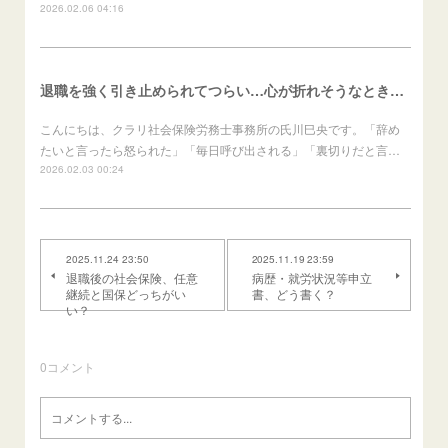
2026.02.06 04:16
退職を強く引き止められてつらい…心が折れそうなときの進め方（労働者向け）
こんにちは、クラリ社会保険労務士事務所の氏川巳央です。「辞め
たいと言ったら怒られた」「毎日呼び出される」「裏切りだと言…
2026.02.03 00:24
2025.11.24 23:50
2025.11.19 23:59
退職後の社会保険、任意
病歴・就労状況等申立
継続と国保どっちがい
書、どう書く？
い？
0
コメント