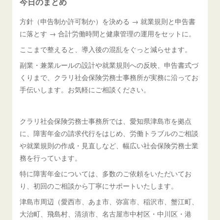
今日のまとめ
方針（申告制か許可制か）を決める → 就業規則と申告書
に落とす → 合計労働時間と健康管理の運用をセットに。
ここまで整えると、導入後の混乱をぐっと減らせます。
副業・兼業ルールの設計や就業規則への反映、申告書式づ
くりまで、クラリ社会保険労務士事務所が実務に沿ってお
手伝いします。お気軽にご相談ください。
クラリ社会保険労務士事務所では、愛知県津島市を拠点
に、障害年金の請求代行をはじめ、労働トラブルのご相談
や就業規則の作成・見直しなど、幅広い社会保険労務士業
務を行っています。
特に障害年金については、多数のご依頼をいただいてお
り、初回のご相談から丁寧にサポートいたします。
津島市周辺（愛西市、あま市、弥富市、稲沢市、蟹江町、
大治町、飛島村、清須市、名古屋市中村区・中川区・港