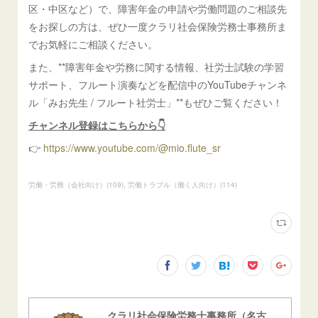
区・中区など）で、障害年金の申請や労働問題のご相談先
をお探しの方は、ぜひ一度クラリ社会保険労務士事務所ま
でお気軽にご相談ください。
また、**障害年金や労務に関する情報、社労士試験の学習
サポート、フルート演奏などを配信中のYouTubeチャンネ
ル「みお先生 / フルート社労士」**もぜひご覧ください！
チャンネル登録はこちらから👇
👉
https://www.youtube.com/@mio.flute_sr
労働・労務（会社向け）
(
109
)
労働トラブル（働く人向け）
(
114
)
クラリ社会保険労務士事務所（名古屋西障害年金センター）