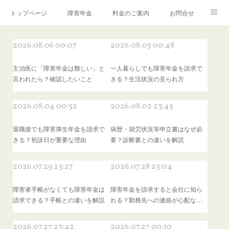
トップページ
障害年金
料金のご案内
お問合せ
ブログ🌸「教えて！みお先生✨」
2026.08.06 00:07
2026.08.05 00:48
主治医に「障害年金は難しい」と
一人暮らしでも障害年金を請求で
言われたら？確認したいこと
きる？生活状況の見られ方
2026.08.04 00:52
2026.08.02 23:45
退職後でも障害厚生年金を請求で
病歴・就労状況等申立書はなぜ必
きる？初診日が重要な理由
要？診断書との違いを解説
2026.07.29 23:27
2026.07.28 23:04
障害者手帳がなくても障害年金は
障害年金を請求すると会社に知ら
請求できる？手帳との違いを解説
れる？勤務先への連絡が心配な…
2026.07.27 23:42
2026.07.27 00:10